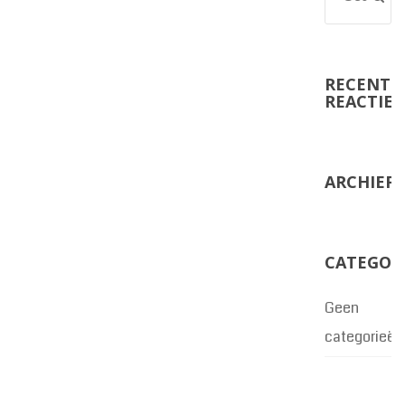
RECENTE
REACTIES
ARCHIEF
CATEGOR
Geen
categorieën